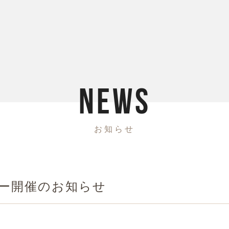
N
E
W
S
お
知
ら
せ
ナー開催のお知らせ