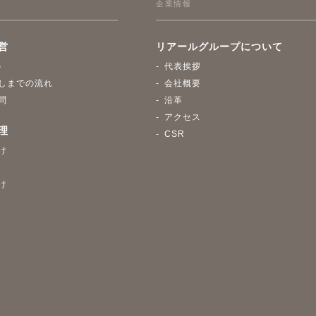
企業情報
営
リアールグループについて
ト
代表挨拶
しまでの流れ
会社概要
問
沿革
アクセス
理
CSR
け
け