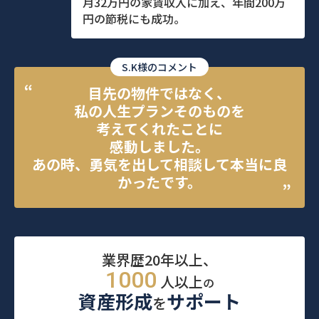
月32万円の家賃収入に加え、年間200万
円の節税にも成功。
S.K様のコメント
目先の物件ではなく、
私の人生プランそのものを
考えてくれたことに
感動しました。
あの時、勇気を出して相談して本当に良
かったです。
業界歴20年以上、
1000
人以上
の
資産形成
サポート
を