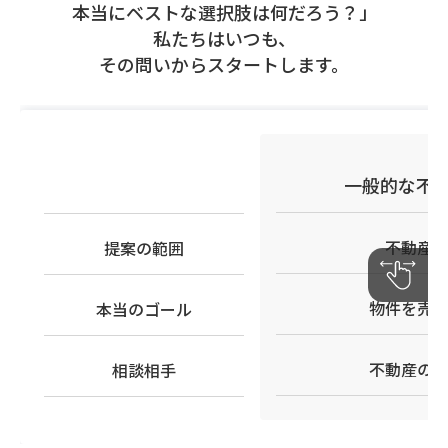
本当にベストな選択肢は何だろう？」
私たちはいつも、
その問いからスタートします。
一般的な不
不動産
提案の範囲
物件を売
本当のゴール
不動産の
相談相手