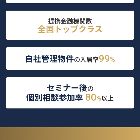
提携金融機関数
全国トップクラス
自社管理物件
99
の入居率
%
セミナー後
の
個別相談参加率
80
以上
%