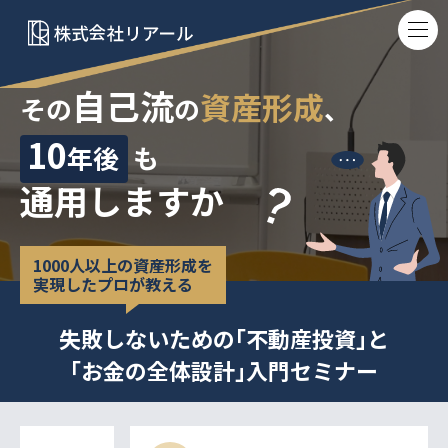
自己流
資産形成
その
の
、
10
年後
も
通用しますか
1000人以上の資産形成を
実現したプロが教える
失敗しないための｢不動産投資｣と
｢お金の全体設計｣入門セミナー