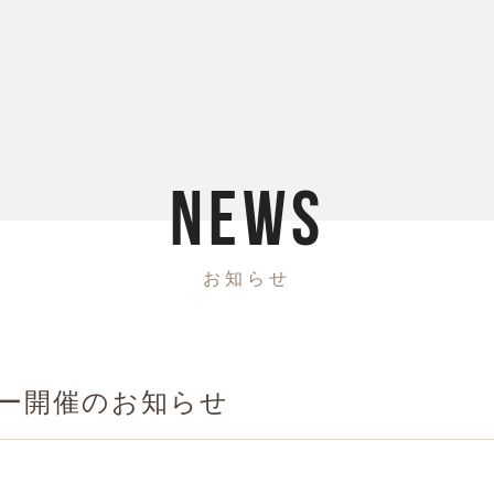
N
E
W
S
お
知
ら
せ
ナー開催のお知らせ