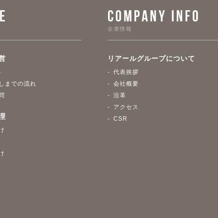
E
COMPANY INFO
企業情報
営
リアールグループについて
ト
代表挨拶
しまでの流れ
会社概要
問
沿革
アクセス
理
CSR
け
け