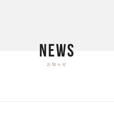
N
E
W
S
お
知
ら
せ