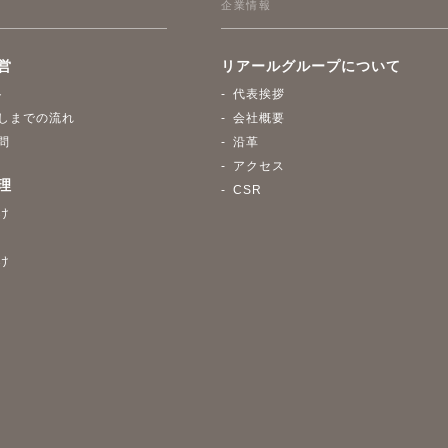
企業情報
営
リアールグループについて
ト
代表挨拶
しまでの流れ
会社概要
問
沿革
アクセス
理
CSR
け
け